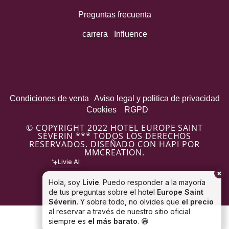
Preguntas frecuenta
carrera
Influence
Condiciones de venta
Aviso legal y politica de privacidad
Cookies
RGPD
© COPYRIGHT 2022 HOTEL EUROPE SAINT
SÉVERIN *** TODOS LOS DERECHOS
RESERVADOS. DISEÑADO CON HAPI POR
MMCREATION.
Livie AI
Hola, soy
Livie
. Puedo responder a la mayoría
de tus preguntas sobre el hotel
Europe Saint
Séverin
. Y sobre todo, no olvides que
el precio
al reservar a través de nuestro sitio oficial
siempre es
el más barato
. 😁