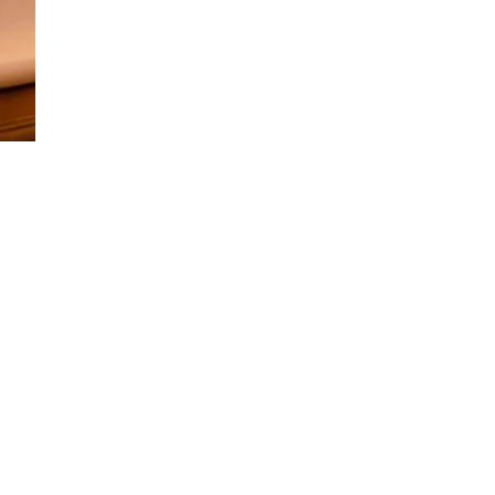
Elegantes y 
Tradición le ac
confieren a nu
todo el e