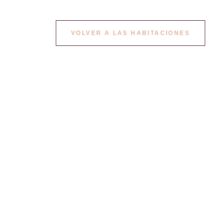
VOLVER A LAS HABITACIONES
 habitaciones
aredes de piedra
ás, cuentan con
ravillosa.