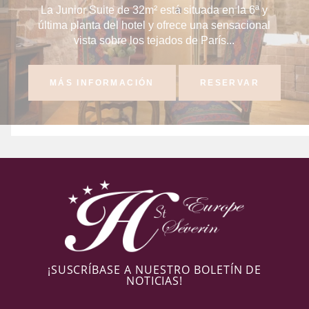
La Junior Suite de 32m² está situada en la 6ª y
última planta del hotel y ofrece una sensacional
vista sobre los tejados de París...
MÁS INFORMACIÓN
RESERVAR
¡SUSCRÍBASE A NUESTRO BOLETÍN DE
NOTICIAS!