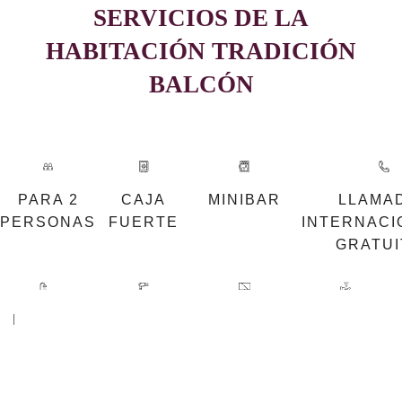
SERVICIOS DE LA
HABITACIÓN TRADICIÓN
BALCÓN
PARA 2
CAJA
MINIBAR
LLAMA
PERSONAS
FUERTE
INTERNACI
GRATUI
DUCHA
SECADOR
PANTALLA
WIFI
DE PELO
PLANA TV
GRATUITO
E
ILIMITADO