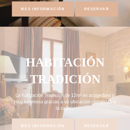
MÁS INFORMACIÓN
RESERVAR
HABITACIÓN
TRADICIÓN
La habitación Tradición de 12m² es acogedora y
muy luminosa gracias a su ubicación con vistas a
la calle...
MÁS INFORMACIÓN
RESERVAR