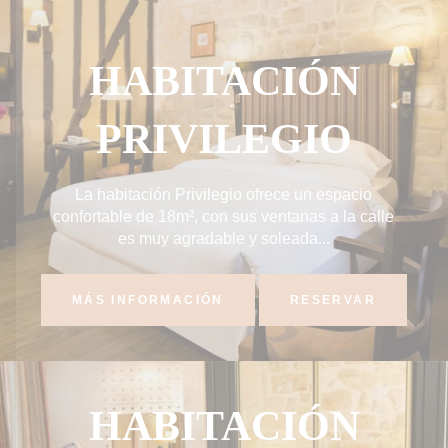
HABITACIÓN
PRIVILEGIO
La habitación Privilegio ofrece un espacio
confortable de 18m², con sus ventanas a la calle
es muy agradable y soleada...
MÁS INFORMACIÓN
RESERVAR
HABITACIÓN