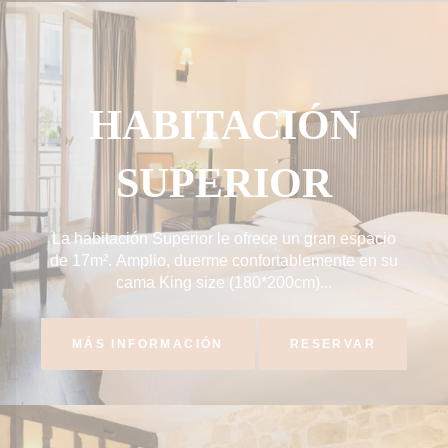
HABITACIÓN
SUPERIOR
La habitación Superior le ofrece un gran espacio
de 17m². Amplio, duerme confortablemente en su
cama King size (180*200cm)...
MÁS INFORMACIÓN
RESERVAR