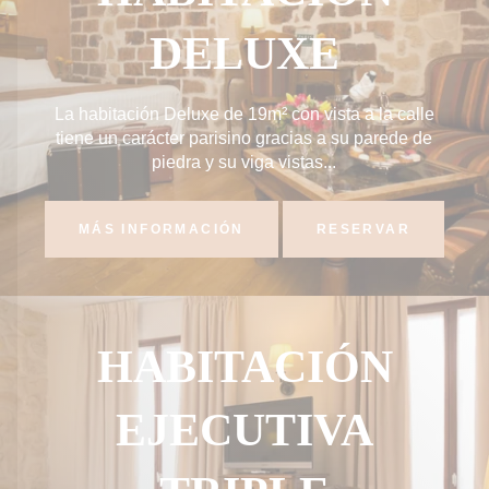
DELUXE
La habitación Deluxe de 19m² con vista a la calle
tiene un carácter parisino gracias a su parede de
piedra y su viga vistas...
MÁS INFORMACIÓN
RESERVAR
HABITACIÓN
EJECUTIVA