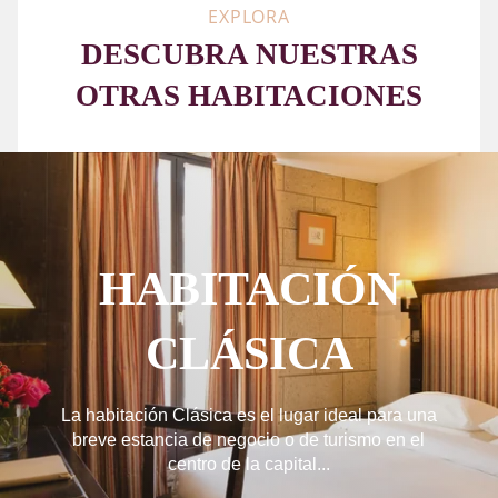
EXPLORA
DESCUBRA NUESTRAS
OTRAS HABITACIONES
HABITACIÓN
CLÁSICA
La habitación Clásica es el lugar ideal para una
breve estancia de negocio o de turismo en el
centro de la capital...