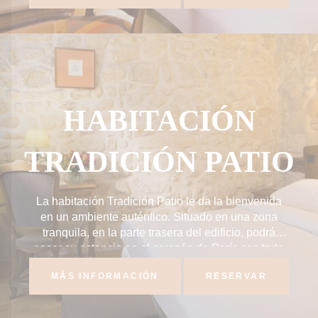
HABITACIÓN
TRADICIÓN PATIO
La habitación Tradición Patio le da la bienvenida
en un ambiente auténtico. Situado en una zona
tranquila, en la parte trasera del edificio, podrá
pasar su estancia en el corazón de París con toda
tranquilidad...
MÁS INFORMACIÓN
RESERVAR