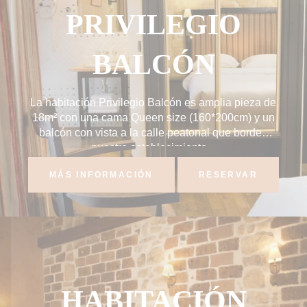
PRIVILEGIO
BALCÓN
La habitación Privilegio Balcón es amplia pieza de
18m² con una cama Queen size (160*200cm) y un
balcón con vista a la calle peatonal que bordea
nuestro establecimiento...
MÁS INFORMACIÓN
RESERVAR
HABITACIÓN