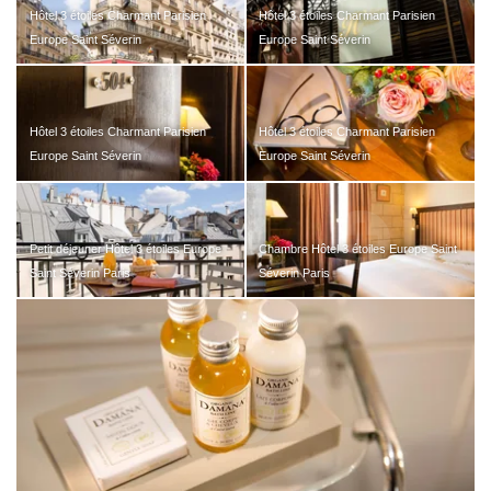
Hôtel 3 étoiles Charmant Parisien
Hôtel 3 étoiles Charmant Parisien
Europe Saint Séverin
Europe Saint Séverin
Hôtel 3 étoiles Charmant Parisien
Hôtel 3 étoiles Charmant Parisien
Europe Saint Séverin
Europe Saint Séverin
Petit déjeuner Hôtel 3 étoiles Europe
Chambre Hôtel 3 étoiles Europe Saint
Saint Séverin Paris
Séverin Paris