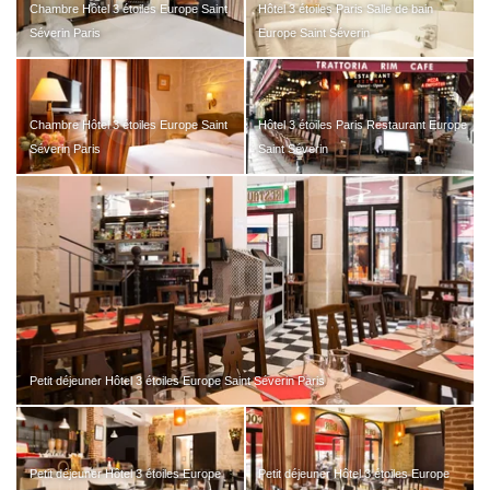
Chambre Hôtel 3 étoiles Europe Saint
Hôtel 3 étoiles Paris Salle de bain
Séverin Paris
Europe Saint Séverin
Chambre Hôtel 3 étoiles Europe Saint
Hôtel 3 étoiles Paris Restaurant Europe
Séverin Paris
Saint Séverin
Petit déjeuner Hôtel 3 étoiles Europe Saint Séverin Paris
Petit déjeuner Hôtel 3 étoiles Europe
Petit déjeuner Hôtel 3 étoiles Europe