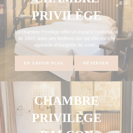
PRIVILÈGE
La chambre Privilège offre un espace confortable
de 18m², avec ses fenêtres sur rue elle est très
agréable et baignée de soleil...
EN SAVOIR PLUS
RÉSERVER
CHAMBRE
PRIVILÈGE