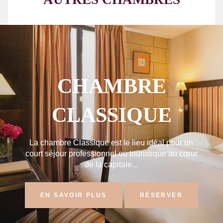
CHAMBRE
CLASSIQUE
La chambre Classique est le lieu idéal pour un
court séjour professionnel ou touristique au cœur
de la capitale...
EN SAVOIR PLUS
RÉSERVER