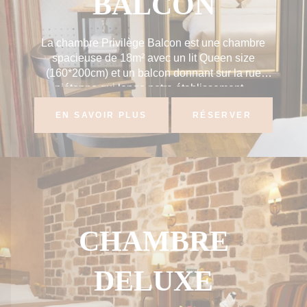
BALCON
La chambre Privilège Balcon est une chambre
spacieuse de 18m² avec un lit Queen size
(160*200cm) et un balcon donnant sur la rue
piétonne qui longe notre établissement...
EN SAVOIR PLUS
RÉSERVER
CHAMBRE
DELUXE