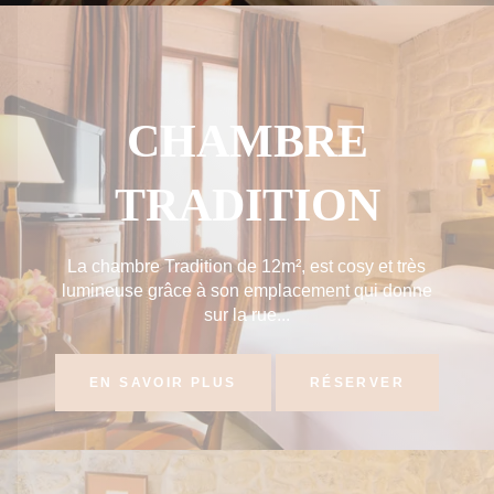
CHAMBRE
TRADITION
La chambre Tradition de 12m², est cosy et très
lumineuse grâce à son emplacement qui donne
sur la rue...
EN SAVOIR PLUS
RÉSERVER