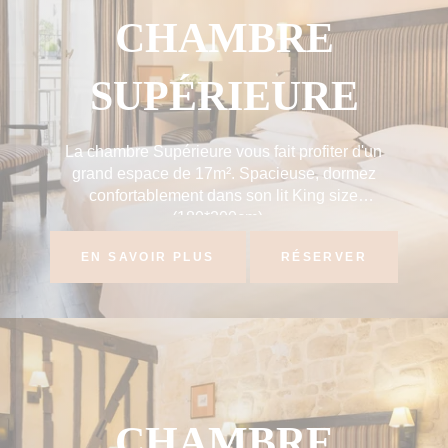
CHAMBRE
SUPÉRIEURE
La chambre Supérieure vous fait profiter d'un
grand espace de 17m². Spacieuse, dormez
confortablement dans son lit King size
(180*200cm)...
EN SAVOIR PLUS
RÉSERVER
CHAMBRE