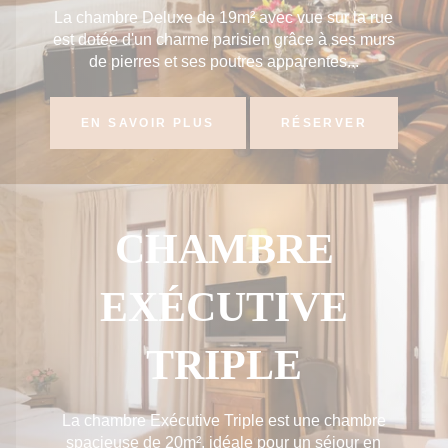
La chambre Deluxe de 19m² avec vue sur la rue
est dotée d'un charme parisien grâce à ses murs
de pierres et ses poutres apparentes...
EN SAVOIR PLUS
RÉSERVER
CHAMBRE
EXÉCUTIVE
TRIPLE
La chambre Exécutive Triple est une chambre
spacieuse de 20m², idéale pour un séjour en