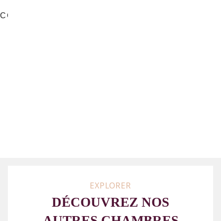
AIR
ROOM
VUE SUR
SERVICE
CONDITIONNÉ
SERVICE
RUE
TV
NETFLIX
LIT
BALCON
FER ET
160*200
PLANCHE
À
REPASSER
SUR
DEMANDE
EXPLORER
DÉCOUVREZ NOS
AUTRES CHAMBRES