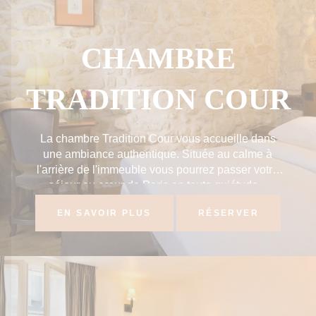
CHAMBRE
TRADITION COUR
La chambre Tradition Cour vous accueille dans
une ambiance authentique. Située au calme à
l'arrière de l'immeuble vous pourrez passer votre
séjour au cœur de Paris en toute quiétude...
EN SAVOIR PLUS
RÉSERVER