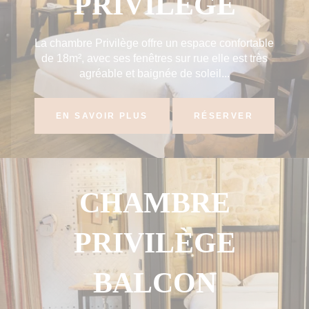
PRIVILÈGE
La chambre Privilège offre un espace confortable
de 18m², avec ses fenêtres sur rue elle est très
agréable et baignée de soleil...
EN SAVOIR PLUS
RÉSERVER
CHAMBRE
PRIVILÈGE
BALCON