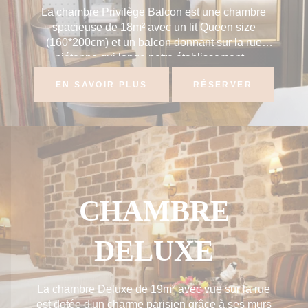
La chambre Privilège Balcon est une chambre
spacieuse de 18m² avec un lit Queen size
(160*200cm) et un balcon donnant sur la rue
piétonne qui longe notre établissement...
EN SAVOIR PLUS
RÉSERVER
CHAMBRE
DELUXE
La chambre Deluxe de 19m² avec vue sur la rue
est dotée d'un charme parisien grâce à ses murs