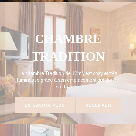
CHAMBRE
TRADITION
La chambre Tradition de 12m², est cosy et très
lumineuse grâce à son emplacement qui donne
sur la rue...
EN SAVOIR PLUS
RÉSERVER