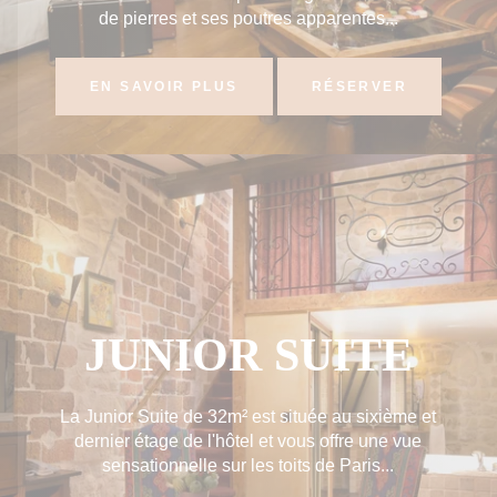
de pierres et ses poutres apparentes...
EN SAVOIR PLUS
RÉSERVER
JUNIOR SUITE
La Junior Suite de 32m² est située au sixième et
dernier étage de l'hôtel et vous offre une vue
sensationnelle sur les toits de Paris...