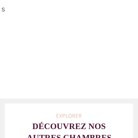
ROOM
DOUCHE
LIT KING-
FER ET
SERVICE
OU
SIZE
PLANCHE
BAIGNOIRE
180*190
À
ET 1 LIT
REPASSER
90*190
SUR
DEMANDE
SERVICE
TV
NETFLIX
EXPLORER
DÉCOUVREZ NOS
AUTRES CHAMBRES