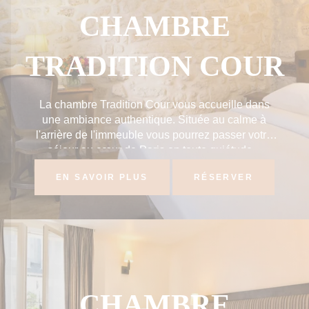
CHAMBRE
TRADITION COUR
La chambre Tradition Cour vous accueille dans
une ambiance authentique. Située au calme à
l'arrière de l'immeuble vous pourrez passer votre
séjour au cœur de Paris en toute quiétude...
EN SAVOIR PLUS
RÉSERVER
CHAMBRE