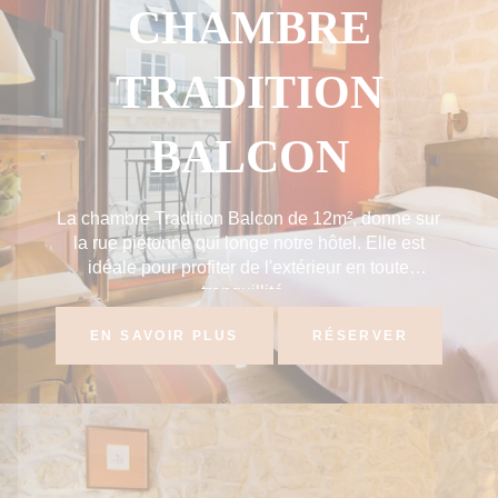
CHAMBRE
TRADITION
BALCON
La chambre Tradition Balcon de 12m², donne sur
la rue piétonne qui longe notre hôtel. Elle est
idéale pour profiter de l'extérieur en toute
tranquillité...
EN SAVOIR PLUS
RÉSERVER